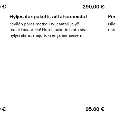
0 €
290,00 €
Hyljesafaripaketti, aittahuoneistot
Per
Kevään paras matka: Hyljesafari ja yö
Näe
majakkasaarella! Hotellipaketin hinta sis.
rist
hyljesafarin, majoituksen ja aamiaisen.
0 €
95,00 €