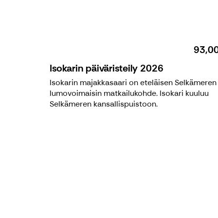
93,0
Isokarin päiväristeily 2026
Isokarin majakkasaari on eteläisen Selkämeren
lumovoimaisin matkailukohde. Isokari kuuluu
Selkämeren kansallispuistoon.