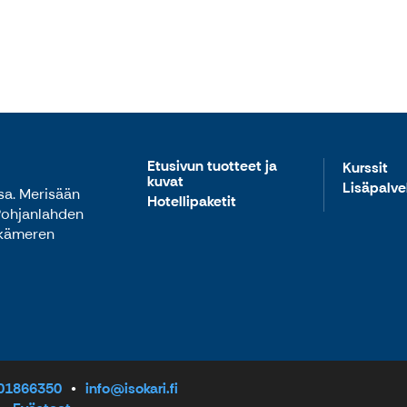
Etusivun tuotteet ja
Kurssit
kuvat
Lisäpalve
sa. Merisään
Hotellipaketit
 Pohjanlahden
lkämeren
401866350
info@isokari.fi