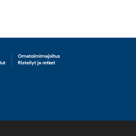
Omatoimimajoitus
lut
Risteilyt ja retket