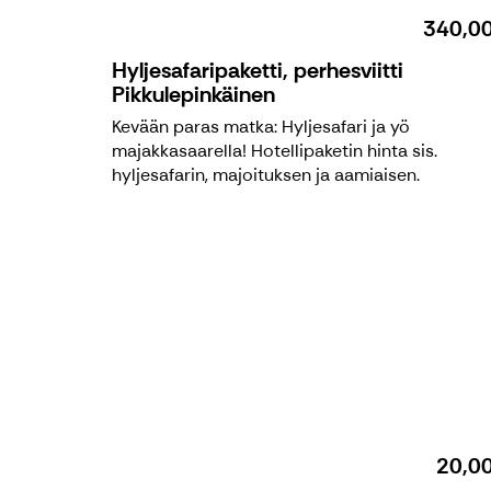
340,0
Hyljesafaripaketti, perhesviitti
Pikkulepinkäinen
Kevään paras matka: Hyljesafari ja yö
majakkasaarella! Hotellipaketin hinta sis.
hyljesafarin, majoituksen ja aamiaisen.
20,0