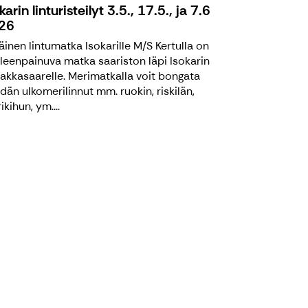
karin linturisteilyt 3.5., 17.5., ja 7.6
26
äinen lintumatka Isokarille M/S Kertulla on
leenpainuva matka saariston läpi Isokarin
akkasaarelle. Merimatkalla voit bongata
dän ulkomerilinnut mm. ruokin, riskilän,
kihun, ym....