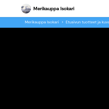
Merikauppa Isok
Merikauppa Isokari
Merikauppa Isokari
Etusivun tuotteet ja kuv