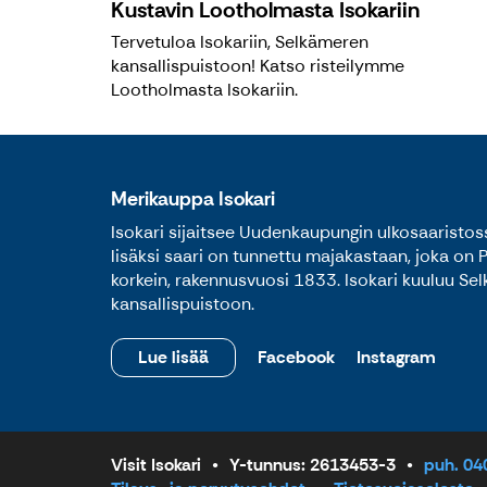
Kustavin Lootholmasta Isokariin
Tervetuloa Isokariin, Selkämeren
kansallispuistoon! Katso risteilymme
Lootholmasta Isokariin.
Merikauppa Isokari
Isokari sijaitsee Uudenkaupungin ulkosaaristos
lisäksi saari on tunnettu majakastaan, joka on
korkein, rakennusvuosi 1833. Isokari kuuluu Se
kansallispuistoon.
Lue lisää
Facebook
Instagram
Visit Isokari
Y-tunnus: 2613453-3
puh. 0