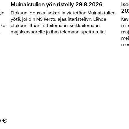
Muinaistulien yön risteily 29.8.2026
Iso
20
in
Elokuun lopussa Isokarilla vietetään Muinaistulien
yötä, jolloin MS Kerttu ajaa iltaristeilyn. Lähde
Kev
ika
elokuun iltaan risteilemään, seikkailemaan
mie
.
majakkasaarelle ja ihastelemaan upeita tulia!
maj
mei
meri
0 €