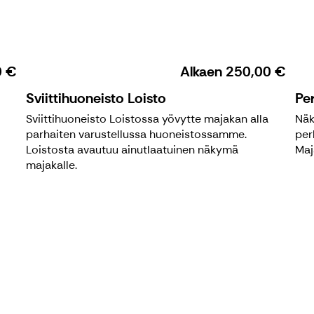
0 €
Alkaen
250,00 €
Sviittihuoneisto Loisto
Per
Sviittihuoneisto Loistossa yövytte majakan alla
Näk
parhaiten varustellussa huoneistossamme.
per
Loistosta avautuu ainutlaatuinen näkymä
Maj
majakalle.