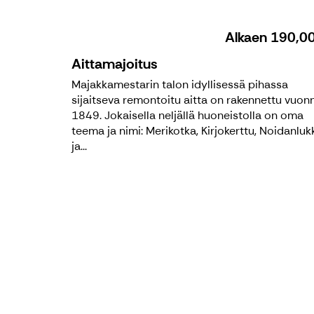
Alkaen
190,0
Aittamajoitus
Majakkamestarin talon idyllisessä pihassa
sijaitseva remontoitu aitta on rakennettu vuon
1849. Jokaisella neljällä huoneistolla on oma
teema ja nimi: Merikotka, Kirjokerttu, Noidanluk
ja...