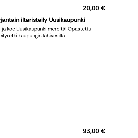
20,00 €
jantain iltaristeily Uusikaupunki
 ja koe Uusikaupunki mereltä! Opastettu
eilyretki kaupungin lähivesillä.
93,00 €