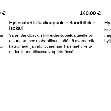
0 €
140,00 €
Hyljesafarit:Uusikaupunki - Sandbäck -
Hyl
Isokari
Kev
na
Safari Sandbäckin hylkeidensuojelualueelle on
maj
ainutlaatuinen mahdollisuus päästä avomerelle
hyl
ko
katsomaan ja valokuvaamaan harmaahylkeitä
niiden luonnollisessa ympäristössä.