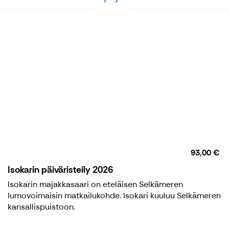
93,00 €
Isokarin päiväristeily 2026
Isokarin majakkasaari on eteläisen Selkämeren
lumovoimaisin matkailukohde. Isokari kuuluu Selkämeren
kansallispuistoon.
Isokarin päiväristeily