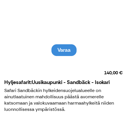
2026
Isokarin majakkasaari on eteläisen Selkämeren
lumovoimaisin matkailukohde. Isokari kuuluu
Selkämeren kansallispuistoon.
Varaa
140,00 €
Hyljesafarit:Uusikaupunki - Sandbäck - Isokari
Safari Sandbäckin hylkeidensuojelualueelle on
ainutlaatuinen mahdollisuus päästä avomerelle
katsomaan ja valokuvaamaan harmaahylkeitä niiden
luonnollisessa ympäristössä.