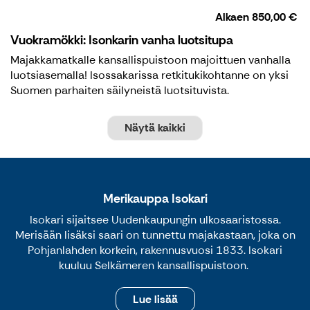
Alkaen
850,00 €
Vuokramökki: Isonkarin vanha luotsitupa
Majakkamatkalle kansallispuistoon majoittuen vanhalla
luotsiasemalla! Isossakarissa retkitukikohtanne on yksi
Suomen parhaiten säilyneistä luotsituvista.
Näytä kaikki
Merikauppa Isokari
Isokari sijaitsee Uudenkaupungin ulkosaaristossa.
Merisään lisäksi saari on tunnettu majakastaan, joka on
Pohjanlahden korkein, rakennusvuosi 1833. Isokari
kuuluu Selkämeren kansallispuistoon.
Lue lisää