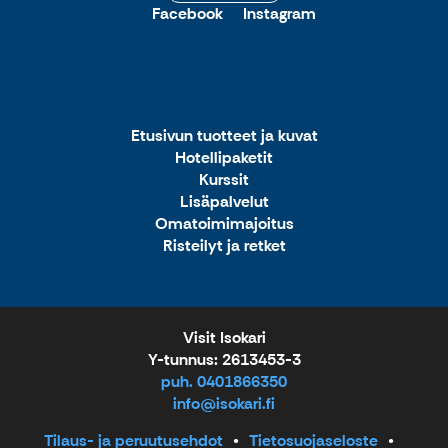
Facebook
Instagram
Etusivun tuotteet ja kuvat
Hotellipaketit
Kurssit
Lisäpalvelut
Omatoimimajoitus
Risteilyt ja retket
Visit Isokari
Y-tunnus: 2613453-3
puh. 0401866350
info@isokari.fi
Tilaus- ja peruutusehdot
Tietosuojaseloste