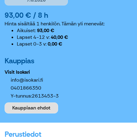
93,00 € / 8 h
Hinta sisältää 1 henkilön.
Tämän yli menevät:
Aikuiset
93,00 €
Lapset 4-12 v
40,00 €
Lapset 0-3 v
0,00 €
Kauppias
Visit Isokari
info@isokari.fi
0401866350
Y-tunnus:
2613453-3
Kauppiaan ehdot
Perustiedot