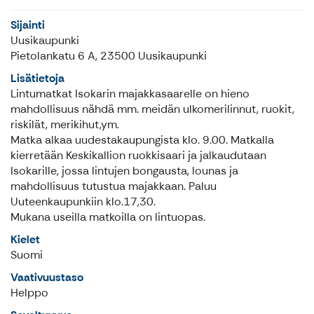
Sijainti
Uusikaupunki
Pietolankatu 6 A, 23500 Uusikaupunki
Lisätietoja
Lintumatkat Isokarin majakkasaarelle on hieno
mahdollisuus nähdä mm. meidän ulkomerilinnut, ruokit,
riskilät, merikihut,ym.
Matka alkaa uudestakaupungista klo. 9.00. Matkalla
kierretään Keskikallion ruokkisaari ja jalkaudutaan
Isokarille, jossa lintujen bongausta, lounas ja
mahdollisuus tutustua majakkaan. Paluu
Uuteenkaupunkiin klo.17,30.
Mukana useilla matkoilla on lintuopas.
Kielet
Suomi
Vaativuustaso
Helppo