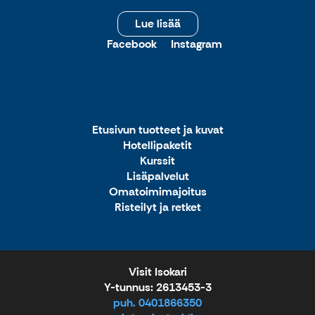
Lue lisää
Facebook
Instagram
Etusivun tuotteet ja kuvat
Hotellipaketit
Kurssit
Lisäpalvelut
Omatoimimajoitus
Risteilyt ja retket
Visit Isokari
Y-tunnus: 2613453-3
puh. 0401866350