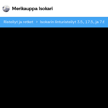
Merikauppa Isokari
Merikauppa Isokari
Risteilyt ja retket
Isokarin linturisteilyt 3.5., 17.5., ja 7.6