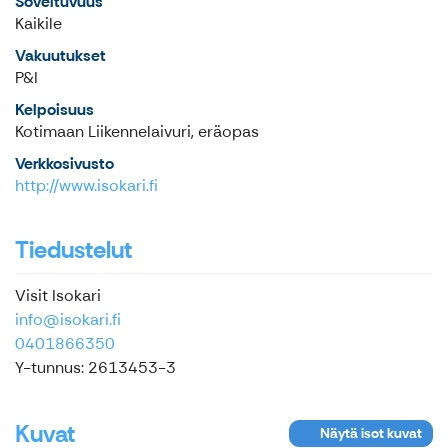
Soveltuvuus
Kaikile
Vakuutukset
P&I
Kelpoisuus
Kotimaan Liikennelaivuri, eräopas
Verkkosivusto
http://www.isokari.fi
Tiedustelut
Visit Isokari
info@isokari.fi
0401866350
Y-tunnus: 2613453-3
Kuvat
Näytä isot kuvat