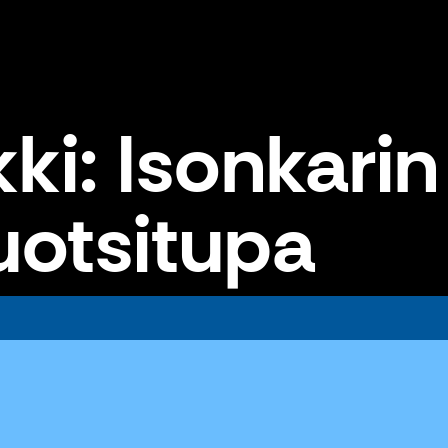
i: Isonkarin
uotsitupa
otsitupa