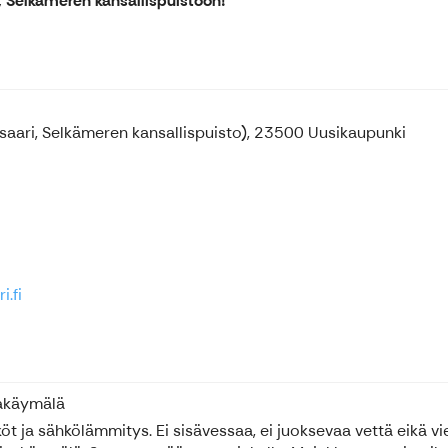
n, Selkämeren kansallispuistoon!
saari, Selkämeren kansallispuisto), 23500 Uusikaupunki
i.fi
vakäymälä
öt ja sähkölämmitys. Ei sisävessaa, ei juoksevaa vettä eikä v