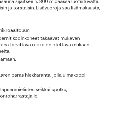
auna sijaitsee n. 800 m päässä luotsituvalta.
sin ja torstaisin. Lisävuoroja saa lisämaksusta,
 mikroaaltouuni
 Modernit kodinkoneet takaavat mukavan
ikana tarvittava ruoka on otettava mukaan
elta.
atamaan.
saaren paras hiekkaranta, jolla uimakoppi
 lapsenmielisten seikkailupolku,
uontoharrastajalle.