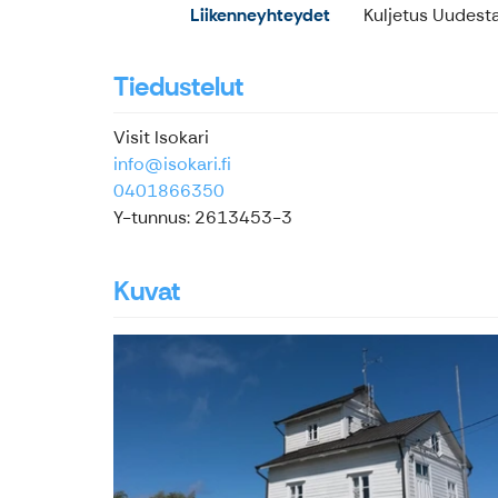
Liikenneyhteydet
Kuljetus Uudesta
Tiedustelut
Visit Isokari
info@isokari.fi
0401866350
Y-tunnus: 2613453-3
Kuvat