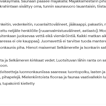
vakäymälä. Saunaan pääsee majakalla: Majakkamestarin pihas
rahintaan sisältyy oma, tunnin saunavuoro lauantaisin, tiistai
vinkeitin, vedenkeitin, ruoanlaittovälineet, jääkaappi, pakastin,
teltu neljälle henkilölle (ruuanvalmistusvälineet, astiasto).
kuitenkaan juoksevaa vettä eikä viemäröintiä. Kaikki matkan a
aressa ei ole kauppaa). Juomavettä ei tarvitse tuoda mantere
nnonkaunis piha. Hienot maisemat Selkämerelle ja Isonkarin s
oita ja Selkämeren kirkkaat vedet. Luotsituvan lähin ranta on 
toon.
viteetteja luonnonkauniissa saaressa: luontopolku, lasten ja
, pihapelejä. Mielenkiintoista flooraa ja faunaa vaativallekin l
, tupakointi kielletty