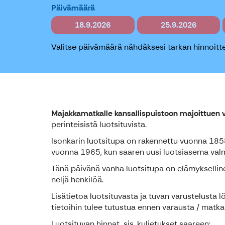
Päivämäärä
18.9.2026
25.9.2026
Valitse päivämäärä nähdäksesi tarkan hinnoitte
Majakkamatkalle kansallispuistoon majoittuen v
perinteisistä luotsituvista.
Isonkarin luotsitupa on rakennettu vuonna 18
vuonna 1965, kun saaren uusi luotsiasema valm
Tänä päivänä vanha luotsitupa on elämyksellinen
neljä henkilöä.
Lisätietoa luotsituvasta ja tuvan varustelusta l
tietoihin tulee tutustua ennen varausta / matka
Luotsituvan hinnat, sis. kuljetukset saareen: