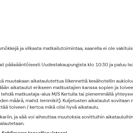
kkejä ja vilkasta matkailutoimintaa, saarella ei ole vakituista
vat pääsääntöisesti Uudestakaupungista klo 10:30 ja paluu Isos
ikä muutakaan aikataulutettua liikennettä kesähotellin aukioloa
än aikataulut erikseen matkustajien kanssa sopien ja toiveet
ehdä matkustaja-alus M/S Kertulla tai pienemmällä yhteysve
iden määrä, mahd. lemmikit). Kuljetusten aikataulut sovitaa
ää toiveen / kertoa mikä olisi hyvä aikataulu.
nkariin, ja sää voi aiheuttaa muutoksia sovittuihin aikatauluih
palautetaan.