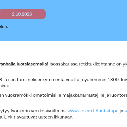
2.10.2026
lun.
anhalla luotsiasemalla!
Isossakarissa retkitukikohtanne on yk
58 ja sen torni nelisenkymmentä vuotta myöhemmin 1800-luvu
istui.
 vuokramökki omatoimisille majakkaharrastajille ja luontoret
öytyy Isonkarin verkkosivuilta os.
www.isokari.fi/luotsitupa
ja
w
a. Linkit avautuvat uuteen ikkunaan.