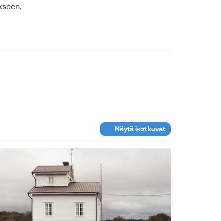
kseen.
Näytä isot kuvat