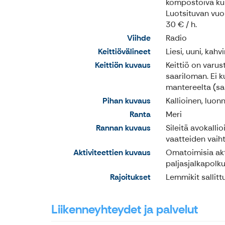
kompostoiva kui
Luotsituvan vuok
30 € / h.
Viihde
Radio
Keittiövälineet
Liesi, uuni, kah
Keittiön kuvaus
Keittiö on varus
saariloman. Ei 
mantereelta (sa
Pihan kuvaus
Kallioinen, luo
Ranta
Meri
Rannan kuvaus
Sileitä avokalli
vaatteiden vaih
Aktiviteettien kuvaus
Omatoimisia akti
paljasjalkapolku
Rajoitukset
Lemmikit sallittu
Liikenneyhteydet ja palvelut