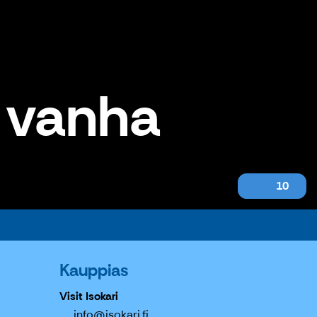
 vanha
10
Kauppias
Visit Isokari
info@isokari.fi