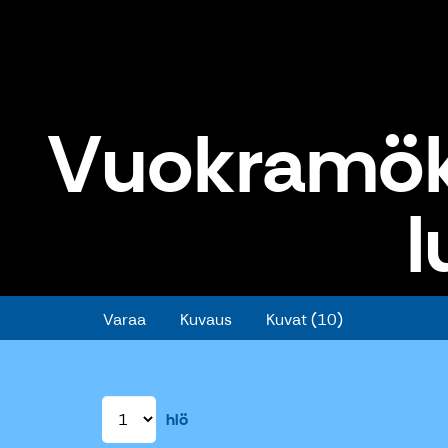
Vuokramökk
l
Vuokramökki: Isonkarin vanha lu
Varaa
Kuvaus
Kuvat (10)
hlö