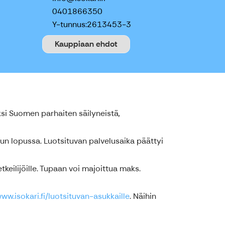
0401866350
Y-tunnus:
2613453-3
Kauppiaan ehdot
si Suomen parhaiten säilyneistä,
n lopussa. Luotsituvan palvelusaika päättyi
keilijöille. Tupaan voi majoittua maks.
ww.isokari.fi/luotsituvan-asukkaille
. Näihin