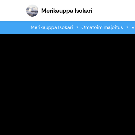
Merikauppa Isok
Merikauppa Isokari
Merikauppa Isokari
Omatoimimajoitus
V