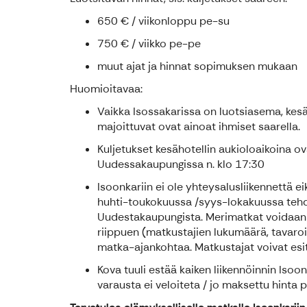
650 € / viikonloppu pe-su
750 € / viikko pe-pe
muut ajat ja hinnat sopimuksen mukaan
Huomioitavaa:
Vaikka Isossakarissa on luotsiasema, kesämö
majoittuvat ovat ainoat ihmiset saarella.
Kuljetukset kesähotellin aukioloaikoina o
Uudessakaupungissa n. klo 17:30
Isoonkariin ei ole yhteysalusliikennettä e
huhti-toukokuussa /syys-lokakuussa tehdä
Uudestakaupungista. Merimatkat voidaan t
riippuen (matkustajien lukumäärä, tavaro
matka-ajankohtaa. Matkustajat voivat esitt
Kova tuuli estää kaiken liikennöinnin Isoo
varausta ei veloiteta / jo maksettu hinta 