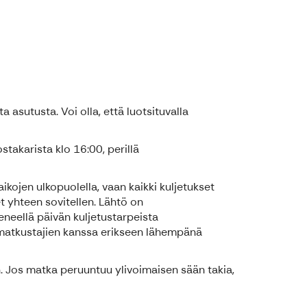
 asutusta. Voi olla, että luotsituvalla
takarista klo 16:00, perillä
ikojen ulkopuolella, vaan kaikki kuljetukset
 yhteen sovitellen. Lähtö on
neellä päivän kuljetustarpeista
n matkustajien kanssa erikseen lähempänä
in. Jos matka peruuntuu ylivoimaisen sään takia,