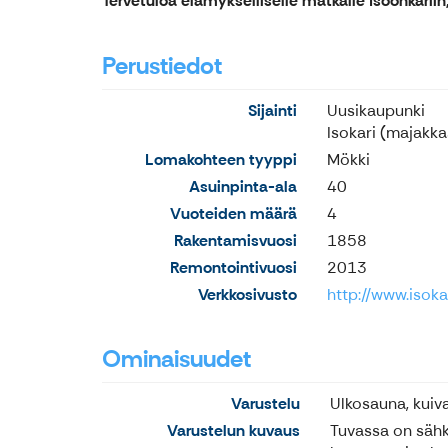
Tervetuloa elämykselliselle matkalle Isoonkarii
Perustiedot
Sijainti
Uusikaupunki
Isokari (majakka
Lomakohteen tyyppi
Mökki
Asuinpinta-ala
40
Vuoteiden määrä
4
Rakentamisvuosi
1858
Remontointivuosi
2013
Verkkosivusto
http://www.isokar
Ominaisuudet
Varustelu
Ulkosauna, kui
Varustelun kuvaus
Tuvassa on sähk