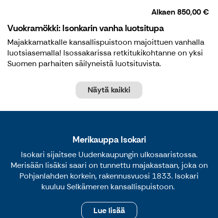
Alkaen
850,00 €
Vuokramökki: Isonkarin vanha luotsitupa
Majakkamatkalle kansallispuistoon majoittuen vanhalla
luotsiasemalla! Isossakarissa retkitukikohtanne on yksi
Suomen parhaiten säilyneistä luotsituvista.
Näytä kaikki
Merikauppa Isokari
Isokari sijaitsee Uudenkaupungin ulkosaaristossa.
Merisään lisäksi saari on tunnettu majakastaan, joka on
Pohjanlahden korkein, rakennusvuosi 1833. Isokari
kuuluu Selkämeren kansallispuistoon.
Lue lisää