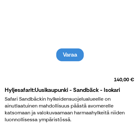
2026
Isokarin majakkasaari on eteläisen Selkämeren
lumovoimaisin matkailukohde. Isokari kuuluu
Selkämeren kansallispuistoon.
Varaa
140,00 €
Hyljesafarit:Uusikaupunki - Sandbäck - Isokari
Safari Sandbäckin hylkeidensuojelualueelle on
ainutlaatuinen mahdollisuus päästä avomerelle
katsomaan ja valokuvaamaan harmaahylkeitä niiden
luonnollisessa ympäristössä.