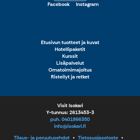
Facebook
Instagram
Etusivun tuotteet ja kuvat
Hotellipaketit
Kurssit
Lisäpalvelut
Omatoimimajoitus
Risteilyt ja retket
Visit Isokari
Y-tunnus: 2613453-3
puh. 0401866350
info@isokari.fi
Tilaus- ja peruutusehdot
Tietosuojaseloste