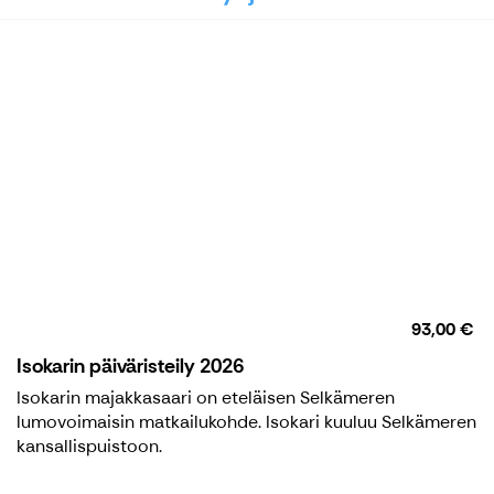
93,00 €
Isokarin päiväristeily 2026
Isokarin majakkasaari on eteläisen Selkämeren
lumovoimaisin matkailukohde. Isokari kuuluu Selkämeren
kansallispuistoon.
Isokarin päiväristeily