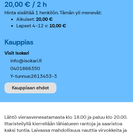
20,00 € / 2 h
Hinta sisältää 1 henkilön.
Tämän yli menevät:
Aikuiset
20,00 €
Lapset 4-12 v
10,00 €
Kauppias
Visit Isokari
info@isokari.fi
0401866350
Y-tunnus:
2613453-3
Kauppiaan ehdot
Lähtö vierasvenesatamasta klo 18.00 ja paluu klo 20.00.
Iltaristeilyllä kierrellään lähialueen rantoja ja saaristoa
kaksi tuntia. Laivassa mahdollisuus nauttia virvokkeita ja