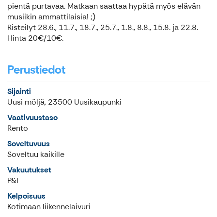
pientä purtavaa. Matkaan saattaa hypätä myös elävän
musiikin ammattilaisia! ;)
Risteilyt 28.6., 11.7., 18.7., 25.7., 1.8., 8.8., 15.8. ja 22.8.
Hinta 20€/10€.
Perustiedot
Sijainti
Uusi möljä, 23500 Uusikaupunki
Vaativuustaso
Rento
Soveltuvuus
Soveltuu kaikille
Vakuutukset
P&I
Kelpoisuus
Kotimaan liikennelaivuri