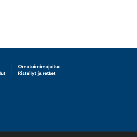
Omatoimimajoitus
lut
Risteilyt ja retket