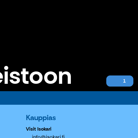
eistoon
1
Kauppias
Visit Isokari
info@isokari.fi