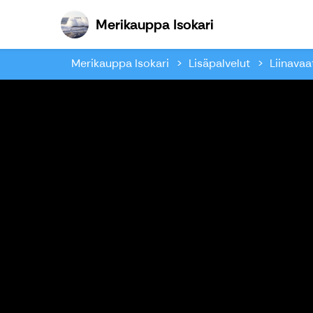
Merikauppa Isok
Merikauppa Isokari
Merikauppa Isokari
Lisäpalvelut
Liinavaa