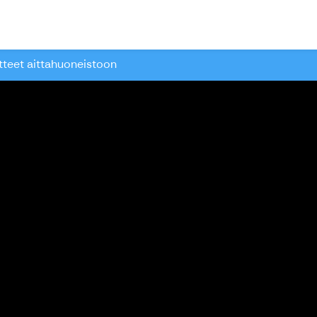
ari
tteet aittahuoneistoon