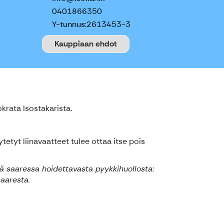
0401866350
Y-tunnus:
2613453-3
Kauppiaan ehdot
okrata Isostakarista.
etyt liinavaatteet tulee ottaa itse pois
 saaressa hoidettavasta pyykkihuollosta:
saaresta.