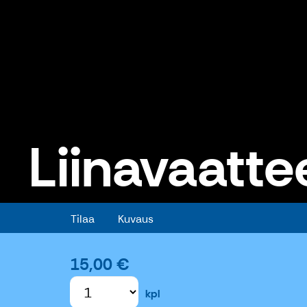
Liinavaatte
Liinavaatteet aittahuoneistoon
Tilaa
Kuvaus
15,00 €
kpl