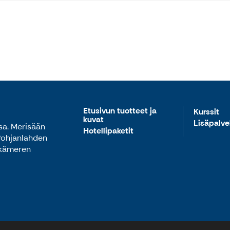
Etusivun tuotteet ja
Kurssit
kuvat
Lisäpalve
sa. Merisään
Hotellipaketit
 Pohjanlahden
lkämeren