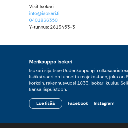
Visit Isokari
info@isokari.fi
0401866350
Y-tunnus: 2613453-3
Merikauppa Isokari
Isokari sijaitsee Uudenkaupungin ulkosaaristos
lisäksi saari on tunnettu majakastaan, joka on
korkein, rakennusvuosi 1833. Isokari kuuluu Se
kansallispuistoon.
Lue lisää
Facebook
Instagram