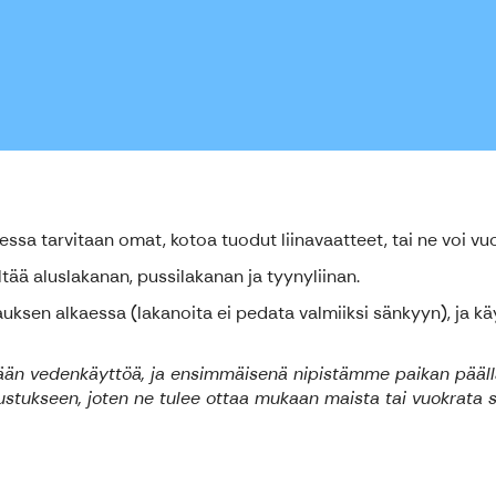
sa tarvitaan omat, kotoa tuodut liinavaatteet, tai ne voi vu
ältää aluslakanan, pussilakanan ja tyynyliinan.
ksen alkaessa (lakanoita ei pedata valmiiksi sänkyyn), ja käyt
ään vedenkäyttöä, ja ensimmäisenä nipistämme paikan päällä
rustukseen, joten ne tulee ottaa mukaan maista tai vuokrata 