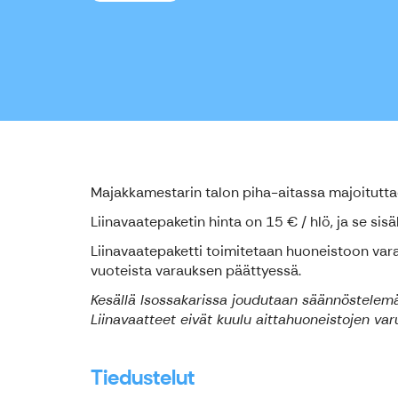
Majakkamestarin talon piha-aitassa majoituttaes
Liinavaatepaketin hinta on 15 € / hlö, ja se sis
Liinavaatepaketti toimitetaan huoneistoon varau
vuoteista varauksen päättyessä.
Kesällä Isossakarissa joudutaan säännöstelem
Liinavaatteet eivät kuulu aittahuoneistojen va
Tiedustelut